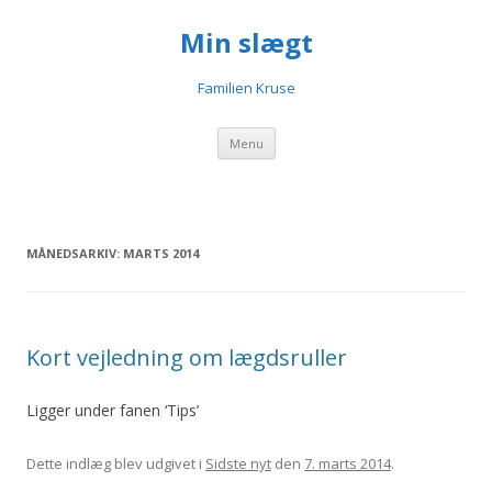
Min slægt
Familien Kruse
Videre til indhold
Menu
MÅNEDSARKIV:
MARTS 2014
Kort vejledning om lægdsruller
Ligger under fanen ‘Tips’
Dette indlæg blev udgivet i
Sidste nyt
den
7. marts 2014
.