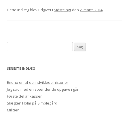
Dette indlæg blev udgivet i
Sidste nyt
den
2. marts 2014
.
Søg efter:
SENESTE INDLÆG
Endnu en af de indviklede historier
Jeg sad med en spændende opgave i går
Første del af kassen
Slægten Holm på Simblegård
Militær