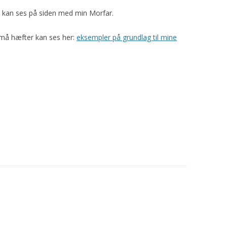
m kan ses på siden med min Morfar.
 små hæfter kan ses her:
eksempler på grundlag til mine