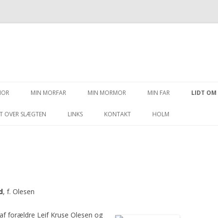
Videre til indhold
MOR
MIN MORFAR
MIN MORMOR
MIN FAR
LIDT OM
T OVER SLÆGTEN
LINKS
KONTAKT
HOLM
d
, f. Olesen
 af forældre Leif Kruse Olesen og