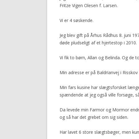
Fritze Vigen Olesen f. Larsen.
Vi er 4 søskende.
Jeg blev gift på Århus Rådhus 8. juni 1
døde pludseligt af et hjertestop i 2010.
Vi fik to børn, Allan og Belinda. Og de 
Min adresse er på Baldrianvej i Risskov
Min fars kusine har slægtsforsket længe
spændende at jeg også ville forsøge, så 
Da levede min Farmor og Mormor endnu, 
og så har det grebet om sig siden.
Har lavet 6 store slægtsbøger, men kun u