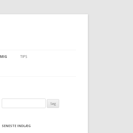
 MIG
TIPS
Søg efter:
SENESTE INDLÆG