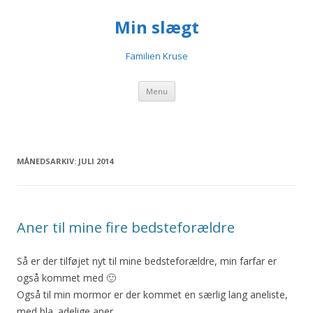
Min slægt
Familien Kruse
Videre til indhold
Menu
MÅNEDSARKIV:
JULI 2014
Aner til mine fire bedsteforældre
Så er der tilføjet nyt til mine bedsteforældre, min farfar er
også kommet med 🙂
Også til min mormor er der kommet en særlig lang aneliste,
med bla. adelige aner.