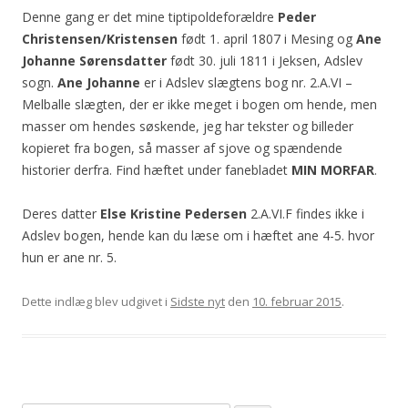
Denne gang er det mine tiptipoldeforældre
Peder
Christensen/Kristensen
født 1. april 1807 i Mesing og
Ane
Johanne Sørensdatter
født 30. juli 1811 i Jeksen, Adslev
sogn.
Ane Johanne
er i Adslev slægtens bog nr. 2.A.VI –
Melballe slægten, der er ikke meget i bogen om hende, men
masser om hendes søskende, jeg har tekster og billeder
kopieret fra bogen, så masser af sjove og spændende
historier derfra. Find hæftet under fanebladet
MIN MORFAR
.
Deres datter
Else Kristine Pedersen
2.A.VI.F findes ikke i
Adslev bogen, hende kan du læse om i hæftet ane 4-5. hvor
hun er ane nr. 5.
Dette indlæg blev udgivet i
Sidste nyt
den
10. februar 2015
.