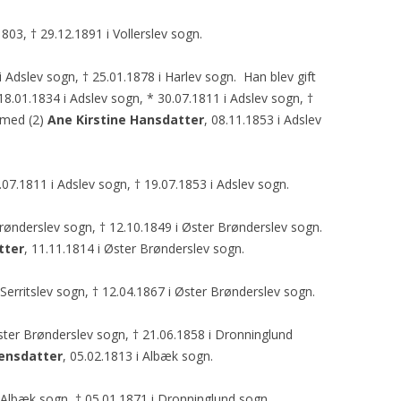
1803, † 29.12.1891 i Vollerslev sogn.
i Adslev sogn, † 25.01.1878 i Harlev sogn. Han blev gift
 18.01.1834 i Adslev sogn, * 30.07.1811 i Adslev sogn, †
t med (2)
Ane Kirstine Hansdatter
, 08.11.1853 i Adslev
0.07.1811 i Adslev sogn, † 19.07.1853 i Adslev sogn.
Brønderslev sogn, † 12.10.1849 i Øster Brønderslev sogn.
tter
, 11.11.1814 i Øster Brønderslev sogn.
 Serritslev sogn, † 12.04.1867 i Øster Brønderslev sogn.
Øster Brønderslev sogn, † 21.06.1858 i Dronninglund
ensdatter
, 05.02.1813 i Albæk sogn.
i Albæk sogn, † 05.01.1871 i Dronninglund sogn.