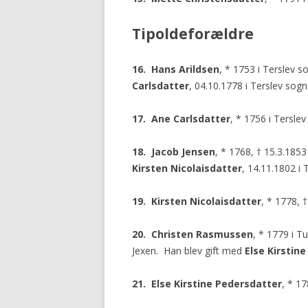
Tipoldeforældre
16. Hans Arildsen
, * 1753 i Terslev 
Carlsdatter
, 04.10.1778 i Terslev sogn
17. Ane Carlsdatter
, * 1756 i Terslev
18. Jacob Jensen
, * 1768, † 15.3.185
Kirsten Nicolaisdatter
, 14.11.1802 i 
19. Kirsten Nicolaisdatter
, * 1778, 
20. Christen Rasmussen
, * 1779 i T
Jexen. Han blev gift med
Else Kirstin
21. Else Kirstine Pedersdatter
, * 17