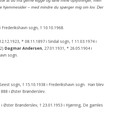
husk at du må gerne kigge og låne mine oplysninger, men
re hjemmesider – med mindre du spørger mig om lov. Der
 i Frederikshavn sogn, † 10.10.1968.
 12.12.1923, * 08.11.1897 i Sindal sogn, † 11.03.1974 i
(2)
Dagmar Andersen
, 27.01.1931, * 26.05.1904 i
havn sogn.
i Seest sogn, † 15.10.1938 i Frederikshavn sogn. Han blev
1888 i Øster Brønderslev.
8 i Øster Brønderslev, † 23.01.1953 i Hjørring, De gamles