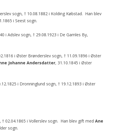
llerslev sogn, † 10.08.1882 i Kolding Købstad. Han blev
01.1865 i Seest sogn.
840 i Adslev sogn, † 29.08.1923 i De Gamles By,
02.1816 i Øster Brønderslev sogn, † 11.09.1896 i Øster
nne Johanne Andersdatter
, 31.10.1845 i Øster
0.12.1825 i Dronninglund sogn, † 19.12.1893 i Øster
, † 02.04.1865 i Vollerslev sogn. Han blev gift med
Ane
dder sogn.