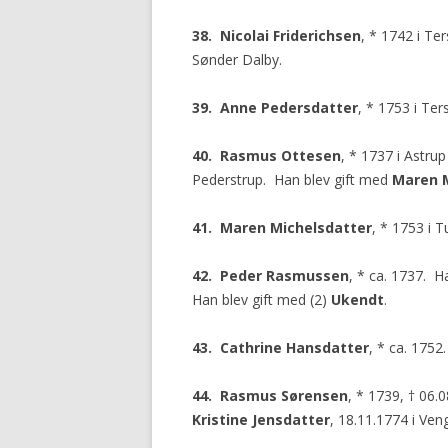
38. Nicolai Friderichsen
, * 1742 i Te
Sønder Dalby.
39. Anne Pedersdatter
, * 1753 i Ters
40. Rasmus Ottesen
, * 1737 i Astru
Pederstrup. Han blev gift med
Maren M
41. Maren Michelsdatter
, * 1753 i T
42. Peder Rasmussen
, * ca. 1737. H
Han blev gift med (2)
Ukendt
.
43. Cathrine Hansdatter
, * ca. 1752.
44. Rasmus Sørensen
, * 1739, † 06.
Kristine Jensdatter
, 18.11.1774 i Ven