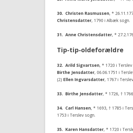
30. Christen Rasmussen
, * 26.11.17
Christensdatter
, 1790 i Albæk sogn.
31. Anne Christensdatter
, * 27.2.1
Tip-tip-oldeforældre
32. Arild Sigvartsen
, * 1720 i Tersle
Birthe Jensdatter
, 06.06.1751 i Tersl
(2)
Ellen Ingvarsdatter
, 1767 i Tersle
33. Birthe Jensdatter
, * 1726, † 1766
34. Carl Hansen
, * 1693, † 1785 i Te
1753 i Terslev sogn.
35. Karen Hansdatter
, * 1720 i Ters