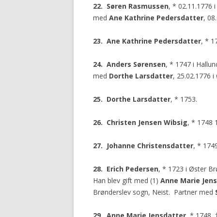
22. Søren Rasmussen
, * 02.11.1776 
med
Ane
Kathrine Pedersdatter
, 08
23. Ane Kathrine Pedersdatter
, * 1
24. Anders Sørensen
, * 1747 i Hallu
med
Dorthe Larsdatter
, 25.02.1776 i
25. Dorthe Larsdatter
, * 1753.
26. Christen Jensen Wibsig
, * 1748
27. Johanne Christensdatter
, * 1749
28. Erich Pedersen
, * 1723 i Øster B
Han blev gift med (1)
Anne Marie Jen
Brønderslev sogn, Neist. Partner med
29. Anne Marie Jensdatter
, * 1748, 