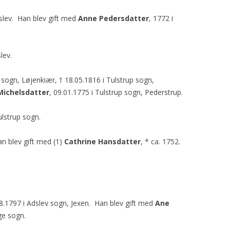
rslev. Han blev gift med
Anne Pedersdatter
, 1772 i
lev.
p sogn, Løjenkiær, † 18.05.1816 i Tulstrup sogn,
ichelsdatter
, 09.01.1775 i Tulstrup sogn, Pederstrup.
ulstrup sogn.
an blev gift med (1)
Cathrine Hansdatter
, * ca. 1752.
08.1797 i Adslev sogn, Jexen. Han blev gift med
Ane
ge sogn.