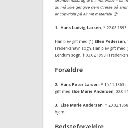
Grundet misbrug af mit materiale – så 
du må ikke gengive dem direkte på and
er copyright på alt mit materiale 🙂
1. Hans Ludvig Larsen
, * 22.08.1893
Han blev gift med (1)
Ellen Pedersen
,
Frederikshavn sogn. Han blev gift med 
Lendum sogn, † 03.02.1993 i Frederiks
Forældre
2. Hans Peter Larsen
, * 15.11.1863 
gift med
Else Marie Andersen
, 02.04.
3. Else Marie Andersen
, * 20.02.186
hjem.
Bedsteforældre