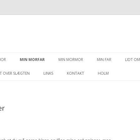
Videre til indhold
MOR
MIN MORFAR
MIN MORMOR
MIN FAR
LIDT OM
T OVER SLÆGTEN
LINKS
KONTAKT
HOLM
er