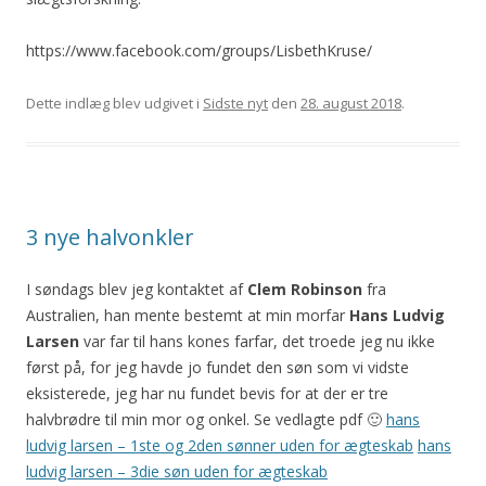
https://www.facebook.com/groups/LisbethKruse/
Dette indlæg blev udgivet i
Sidste nyt
den
28. august 2018
.
3 nye halvonkler
I søndags blev jeg kontaktet af
Clem Robinson
fra
Australien, han mente bestemt at min morfar
Hans Ludvig
Larsen
var far til hans kones farfar, det troede jeg nu ikke
først på, for jeg havde jo fundet den søn som vi vidste
eksisterede, jeg har nu fundet bevis for at der er tre
halvbrødre til min mor og onkel. Se vedlagte pdf 🙂
hans
ludvig larsen – 1ste og 2den sønner uden for ægteskab
hans
ludvig larsen – 3die søn uden for ægteskab