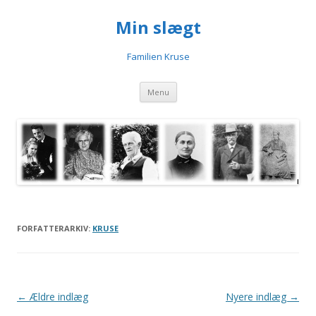
Min slægt
Familien Kruse
Videre til indhold
Menu
FORFATTERARKIV:
KRUSE
Indlægsnavigation
←
Ældre indlæg
Nyere indlæg
→