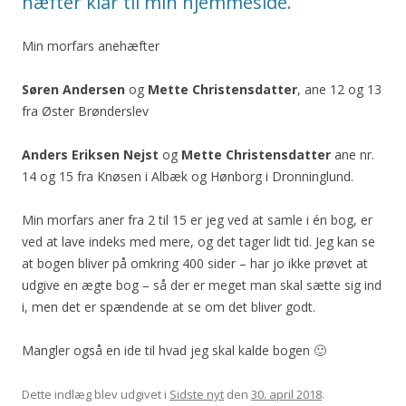
hæfter klar til min hjemmeside.
Min morfars anehæfter
Søren Andersen
og
Mette Christensdatter
, ane 12 og 13
fra Øster Brønderslev
Anders Eriksen Nejst
og
Mette Christensdatter
ane nr.
14 og 15 fra Knøsen i Albæk og Hønborg i Dronninglund.
Min morfars aner fra 2 til 15 er jeg ved at samle i én bog, er
ved at lave indeks med mere, og det tager lidt tid. Jeg kan se
at bogen bliver på omkring 400 sider – har jo ikke prøvet at
udgive en ægte bog – så der er meget man skal sætte sig ind
i, men det er spændende at se om det bliver godt.
Mangler også en ide til hvad jeg skal kalde bogen 🙂
Dette indlæg blev udgivet i
Sidste nyt
den
30. april 2018
.