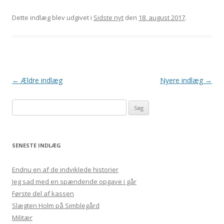
Dette indlæg blev udgivet i
Sidste nyt
den
18. august 2017
.
Indlægsnavigation
←
Ældre indlæg
Nyere indlæg
→
Søg efter:
SENESTE INDLÆG
Endnu en af de indviklede historier
Jeg sad med en spændende opgave i går
Første del af kassen
Slægten Holm på Simblegård
Militær