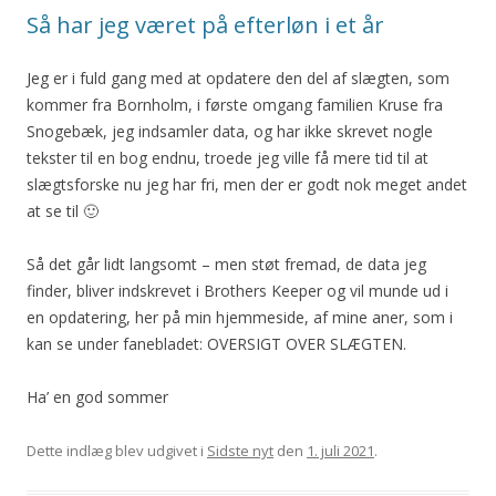
Så har jeg været på efterløn i et år
Jeg er i fuld gang med at opdatere den del af slægten, som
kommer fra Bornholm, i første omgang familien Kruse fra
Snogebæk, jeg indsamler data, og har ikke skrevet nogle
tekster til en bog endnu, troede jeg ville få mere tid til at
slægtsforske nu jeg har fri, men der er godt nok meget andet
at se til 🙂
Så det går lidt langsomt – men støt fremad, de data jeg
finder, bliver indskrevet i Brothers Keeper og vil munde ud i
en opdatering, her på min hjemmeside, af mine aner, som i
kan se under fanebladet: OVERSIGT OVER SLÆGTEN.
Ha’ en god sommer
Dette indlæg blev udgivet i
Sidste nyt
den
1. juli 2021
.