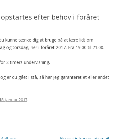
 opstartes efter behov i foråret
du kunne tænke dig at bruge på at lære lidt om
 og torsdag, her i foråret 2017. Fra 19.00 til 21.00.
 for 2 timers undervisning.
er du gået i stå, så har jeg garanteret et eller andet
18. januar 2017
.
 Aalborg
Nu gratis kursus via mail
→