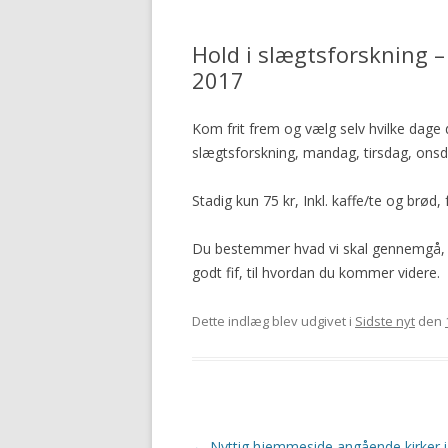
Hold i slægtsforskning –
2017
Kom frit frem og vælg selv hvilke dage 
slægtsforskning, mandag, tirsdag, onsdag
Stadig kun 75 kr, Inkl. kaffe/te og brød,
Du bestemmer hvad vi skal gennemgå, og 
godt fif, til hvordan du kommer videre.
Dette indlæg blev udgivet i
Sidste nyt
den
Indlægsnavigation
←
Nyttig hjemmeside angående kirker i